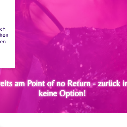
ich
chon
ren
eits am Point of no Return - zurück in
keine Option!