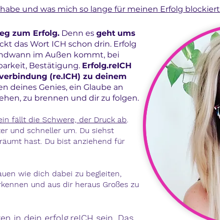
abe und was mich so lange für meinen Erfolg blockiert
g zum Erfolg.
Denn es
geht
ums
eckt das Wort ICH schon drin. Erfolg
rgendwann im Außen kommt, bei
arkeit, Bestätigung.
Erfolg.reICH
verbindung (re.ICH) zu deinem
en deines Genies, ein Glaube an
 sehen, zu brennen und dir zu folgen.
ein fällt die Schwere, der Druck ab
.
hter und schneller um. Du siehst
räumt hast. Du bist anziehend für
auen wie dich dabei zu begleiten,
erkennen und aus dir heraus Großes zu
 in dein erfolg.reICH sein. Das