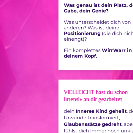
Was genau ist dein Platz, d
Gabe, dein Genie?
Was unterscheidet dich von
anderen? Was ist deine
Positionierung
(die dich nic
einengt)?
Ein komplettes
WirrWarr in
deinem Kopf.
VIELLEICHT hast du schon
intensiv an dir gearbeitet
dein
Inneres Kind geheilt
, 
Urwunde transformiert,
Glaubenssätze
gedreht
, ab
fühlst dich immer noch unkla