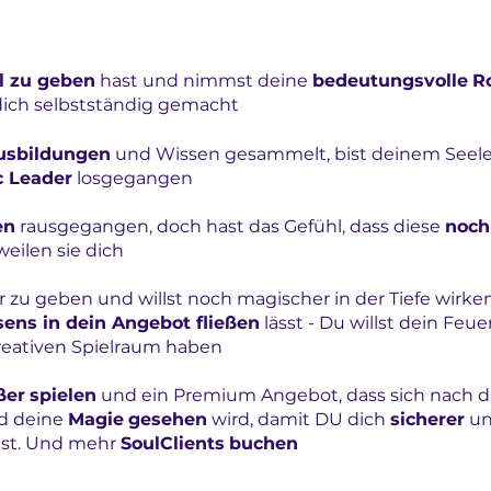
el zu geben
hast und
nimmst
deine
bedeutungsvolle
Ro
dich selbstständig gemacht
usbildungen
und Wissen gesammelt, bist deinem Seelen
c Leader
losgegangen
en
rausgegangen, doch hast das Gefühl, dass diese
noch
weilen sie dich
 zu geben und willst noch magischer in der Tiefe wirk
ens in dein Angebot fließen
lässt - Du willst dein Feu
kreativen Spielraum haben
ßer
spielen
und ein Premium Angebot, dass sich nach di
d deine
Magie
gesehen
wird, damit DU dich
sicherer
un
lst. Und mehr
SoulClients
buchen