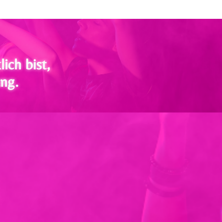
ich bist,
g.​​