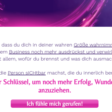
t, dass du dich in deiner wahren
Größe wahrnim
inem
Business noch mehr ausdrückst und verwirk
t allem, wofür du brennst und was dich ausmac
die
Person sICHtbar
machst, die du innerlich ber
r Schlüssel, um noch mehr Erfolg, Wund
anzuziehen.
Ich fühle mich gerufen!